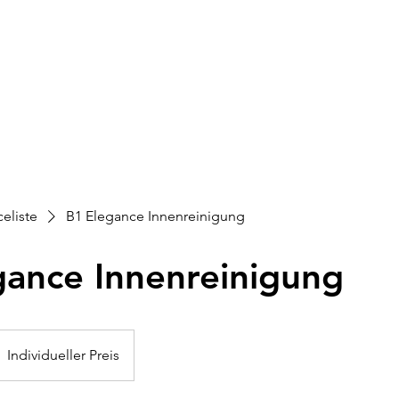
gebot
Firmenkunden
Über uns
Gebäudereini
celiste
B1 Elegance Innenreinigung
gance Innenreinigung
ndividueller
reis
Individueller Preis