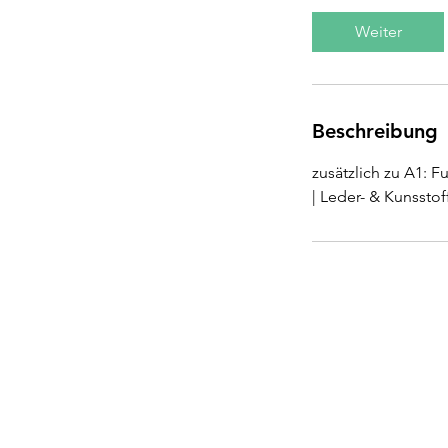
d
Weiter
.
1
5
M
Beschreibung
i
n
zusätzlich zu A1: 
.
| Leder- & Kunsstof