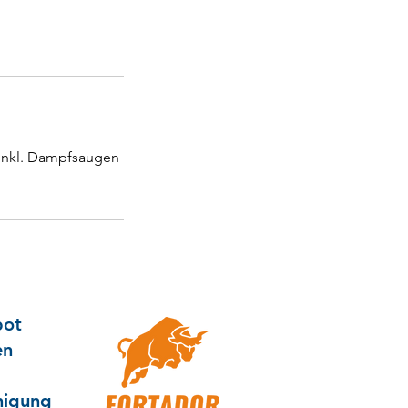
 inkl. Dampfsaugen
bot
en
nigung