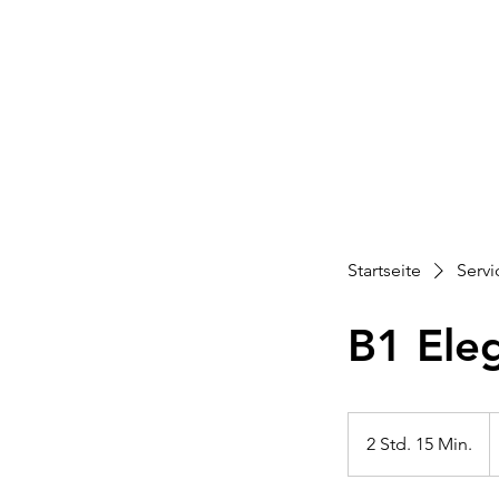
Unser An
Startseite
Servi
B1 Ele
I
P
2 Std. 15 Min.
2
S
t