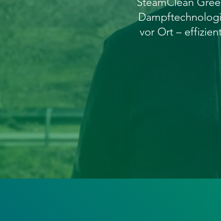
SteamClean Green
Dampftechnologie
vor Ort – effizie