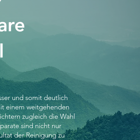
are
l
sser und somit deutlich
Mit einem weitgehenden
ichtern zugleich die Wahl
arate sind nicht nur
ultat der Reinigung zu